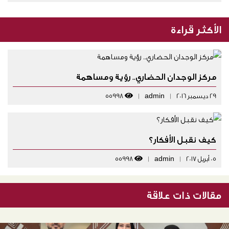
الأكثر قراءة
مركز الوجدان الحضاري.. رؤية ومساهمة
29 ديسمبر 2016
|
admin
|
55998
كيف نقبل الأفكار؟
05 أبريل 2017
|
admin
|
55998
مقالات ذات علاقة