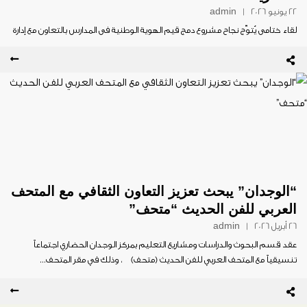
22 يونيو 2026
|
admin
لقاء ختامي يُتوّج نجاح مشروع دمج قيم الهوية الوطنية في المدارس بالتعاون مع إدارة
المناهج الدراسية ومصادر التعلم اختُتمت أعمال مشروع “دمج...
“الوجدان” يبحث تعزيز التعاون الثقافي مع المتحف
العربي للفن الحديث “متحف”
26 أبريل 2026
|
admin
عقد قسم البحوث والدراسات ومشاريع التعليم بمركز الوجدان الحضاري اجتماعاً
تنسيقياً مع المتحف العربي للفن الحديث (متحف) ، وذلك في مقر المتحف...