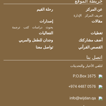
خريطة الموقع
عن المركز
رحلة القيم
تعريف المركز
الإدارة
مقالات
إصدارات
بحوث
دراسات
كتب
ترجمة
تغطيات
الفعاليات
أضف مشاركتك
وجدان للطفل والمربي
القصص القرآني
تواصل معنا
اتصل بنا
لتلقي الأخبار والتحديثات
P.O.Box 1675
+974 4487 0576
info@wijdan.qa