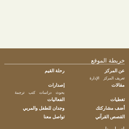
العلاقة بين المعلم والطالب في تدريس القيم
24 ديسمبر 2019
|
admin
|
71438
كان ذلك عنوان ورشة العمل التى أقامها اليوم مركز الوجدان الحضارى
اليوم الثلاثاء الموافق 24 ديسمبر 2019 بمقره بالدوحة فى دولة قطر ،
قدم الندوة...
خريطة الموقع
عن المركز
رحلة القيم
تعريف المركز
الإدارة
مقالات
إصدارات
بحوث
دراسات
كتب
ترجمة
تغطيات
الفعاليات
أضف مشاركتك
وجدان للطفل والمربي
القصص القرآني
تواصل معنا