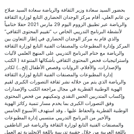
بحضور السيد سعادة وزير الثقافة والرياضة سعادة السيد صلاح
بن غانم العلي، أقام مركز الوجدان الحضاري التابع لوزارة الثقافة
والرياضة عبر تطبيق الزووم اليوم 29 مارس 2021 حفلا ختامياً
لأنشطة البرنامج التدريبي الخاص ب “تقييم المحتوى الثقافي”
والذي قام به مركز الوجدان الحضاري في إطار التعاون بين
المركز وإدارة المطبوعات والمصنفات الفنية التابع لوزارة الثقافة
والرياضة مع ختام البرنامج التدريبي على المنهج العلمي لآليات
واستراتيجيات فحص المحتوى الثقافي بأشكالها المتنوعة ( الكتب
والإصدارات، والأفلام، الروايات وقصص الأطفال إلخ…) لكادر
إدارة المطبوعات والمصنفات الفنية التابع لوزارة الثقافة
والرياضة الذي يتم من خلاله نشر ثقافة التصورات الكبرى لقيم
الهوية الوطنية القطرية في مجال مراجعة الكتب والإصدارات
وإكساب المتدربين الحس النقدي وتمكينهم من فحص المحتوى
وفق التصورات الكبرى بما يخدم مسار تنمية ركائز الهوية
الوطنية القطرية والحفاظ عليها ،
وقد استهدف الأسبوع الخامس
والأخير من البرنامج التدريبي منتسبي إدارة المطبوعات
والمصنفات الفنية التابع لوزارة الثقافة والرياضة غير الناطقين
باللغة العربية من خلال حقيبة تدريبية باللغة الإنجليزية تم العمل