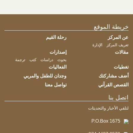
كان ذلك عنوان ورشة العمل التى أقامها اليوم مركز الوجدان الحضارى
اليوم الثلاثاء الموافق 24 ديسمبر 2019 بمقره بالدوحة فى دولة قطر ،
قدم الندوة...
خريطة الموقع
عن المركز
رحلة القيم
تعريف المركز
الإدارة
مقالات
إصدارات
بحوث
دراسات
كتب
ترجمة
تغطيات
الفعاليات
أضف مشاركتك
وجدان للطفل والمربي
القصص القرآني
تواصل معنا
اتصل بنا
لتلقي الأخبار والتحديثات
P.O.Box 1675