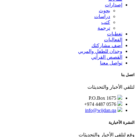
إصدارات
بحوث
دراسات
كتب
ترجمة
تغطيات
الفعاليات
أضف مشاركتك
وجدان للطفل والمربي
القصص القرآني
تواصل معنا
اتصل بنا
لتلقي الأخبار والتحديثات
P.O.Box 1675
+974 4487 0576
info@wijdan.qa
النشرة الأخبارية
وقع لتلقي الأخبار والتحديثات