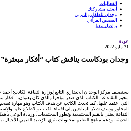
الفعاليات
أضف مشاركتك
وجدان للطفل والمربي
القصص القرآني
تواصل معنا
عودة
31 مايو 2022
وجدان بودكاست يناقش كتاب “أفكار مبعثرة”
محور اللقاء عن الكتاب الذي صدر مؤخراً والذي كان بعنوان: “أفكار مب
التي اعتمد عليها، كما تحدث الكاتب عن هدف الكتاب وهو مهارة تصحيح 
المحاور يوسف شلار المتابعين إلى اقتناء الكتاب والاطلاع عليه والاس
الثقافة يعتني بالقيم المجتمعية وتطور المجتمعات، وزيادة الوعي بأهميّ
الحديثة، ودعم مناهج التعليم بمحتويات تثري الرّصيد القيمي للأجيال، ب