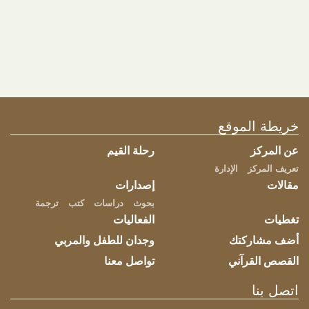
Hur mäter jag framgången för min Plinko-
kampanj?
Framgång kan mätas genom att spåra
engagemangsnivåer, konverteringar, trafikökning och
feedback från användare.
خريطة الموقع
شارك هذه الصفحة
عن المركز
رحلة القيم
تعريف المركز
الإدارة
مقالات
إصدارات
بحوث
دراسات
كتب
ترجمة
تغطيات
الفعاليات
أضف مشاركتك
وجدان للطفل والمربي
القصص القرآني
تواصل معنا
اتصل بنا