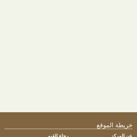
عودة
11 يوليو 2025
Legiano Kasyno Wygrane On
The Web Na Wyciągnięcie
Ręki”
شارك هذه الصفحة
خريطة الموقع
عن المركز
رحلة القيم