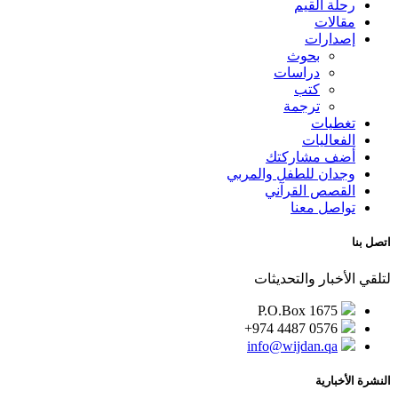
رحلة القيم
مقالات
إصدارات
بحوث
دراسات
كتب
ترجمة
تغطيات
الفعاليات
أضف مشاركتك
وجدان للطفل والمربي
القصص القرآني
تواصل معنا
اتصل بنا
لتلقي الأخبار والتحديثات
P.O.Box 1675
+974 4487 0576
info@wijdan.qa
النشرة الأخبارية