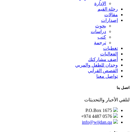
الإدارة
رحلة القيم
مقالات
إصدارات
بحوث
دراسات
كتب
ترجمة
تغطيات
الفعاليات
أضف مشاركتك
وجدان للطفل والمربي
القصص القرآني
تواصل معنا
اتصل بنا
لتلقي الأخبار والتحديثات
P.O.Box 1675
+974 4487 0576
info@wijdan.qa