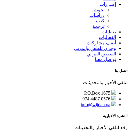
إصدارات
بحوث
دراسات
كتب
ترجمة
تغطيات
الفعاليات
أضف مشاركتك
وجدان للطفل والمربي
القصص القرآني
تواصل معنا
اتصل بنا
لتلقي الأخبار والتحديثات
P.O.Box 1675
+974 4487 0576
info@wijdan.qa
النشرة الأخبارية
وقع لتلقي الأخبار والتحديثات